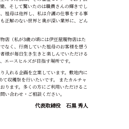
団欒、そして驚いたのは職員さんの輝きでし
後、祖母は他界し、私は介護の仕事をする事
ても正解のない世界と奥が深い業界に、どん
物店（私が3歳の頃には伊豆屋履物店はた
けでなく、行商していた祖母のお客様を想う
居者様が毎日生き生きと楽しんでいただける
、エースヒルズが目指す場所です。
採り入れる企画を立案しています。敷地内に
めて収穫祭を行いたいです。 またカルチャ
ております。多くの方にご利用いただけるこ
お問い合わせ・ご相談ください。
代表取締役 石黒 秀人