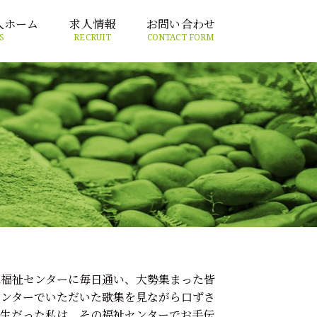
人ホーム
求人情報
お問い合わせ
S
RECRUIT
CONTACT FORM
は福祉センターに毎日通い、大勢集まった皆
センターでいただいた歌集を見ながら口ずさ
生だった私は、その福祉センターでお手伝