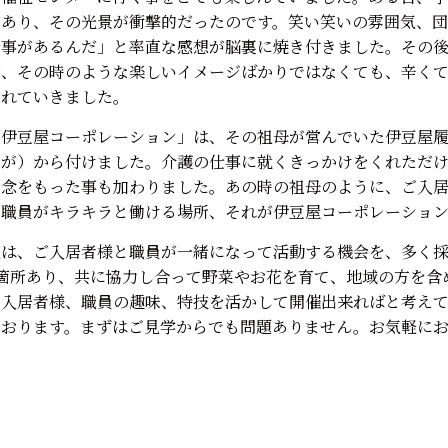
があり、その光景が衝撃的だったのです。笑い笑いの雰囲気、
仕事があるんだ」と率直な感想が脳裏に焼き付きました。その
が、その時のような楽しいイメージばかりではなくても、辛く
まれていきました。
「伊豆屋コーポレーション」は、その祖母が営んでいた伊豆屋履
たが）から付けました。介護の仕事に就くきっかけをくれただ
の念をもった事も加わりました。あの時の祖母のように、ご入
、職員がキラキラと働ける場所、それが伊豆屋コーポレーション
社は、ご入居者様と職員が一緒になって活動する機会を、多く
箇所あり、共に協力し合って野菜やお花を育て、地域の方を含
ご入居者様、職員の趣味、特技を活かして開催出来ればと考え
ております。まずはご見学からでも問題ありません。お気軽に