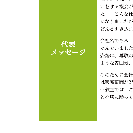
いをする機会
た。「こんな
になりました
どんと引き込
会社名である
代表
たんでいまし
メッセージ
姿勢に、尊敬
ような雰囲気
そのために会
は家庭菜園が2
ー教室では、
とを切に願っ